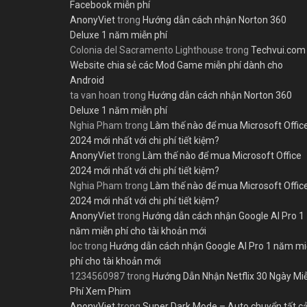
Facebook miễn phí
AnonyViet
trong
Hướng dẫn cách nhận Norton 360
Deluxe 1 năm miễn phí
Colonia del Sacramento Lighthouse
trong
Techvui.com
Website chia sẻ các Mod Game miễn phí dành cho
Android
ta van hoan
trong
Hướng dẫn cách nhận Norton 360
Deluxe 1 năm miễn phí
Nghia Pham
trong
Làm thế nào để mua Microsoft Offic
2024 mới nhất với chi phí tiết kiệm?
AnonyViet
trong
Làm thế nào để mua Microsoft Office
2024 mới nhất với chi phí tiết kiệm?
Nghia Pham
trong
Làm thế nào để mua Microsoft Offic
2024 mới nhất với chi phí tiết kiệm?
AnonyViet
trong
Hướng dẫn cách nhận Google AI Pro 1
năm miễn phí cho tài khoản mới
loc
trong
Hướng dẫn cách nhận Google AI Pro 1 năm m
phí cho tài khoản mới
1234560987
trong
Hướng Dẫn Nhận Netflix 30 Ngày Mi
Phí Xem Phim
AnonyViet
trong
Super Dark Mode – Auto chuyển tất c