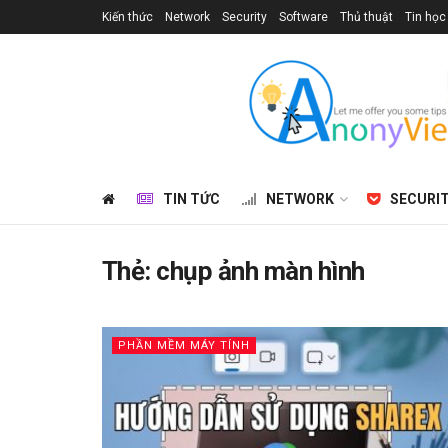
Kiến thức
Network
Security
Software
Thủ thuật
Tin học
TIN TỨC
NETWORK
SECURI
Thẻ:
chụp ảnh màn hình
PHẦN MỀM MÁY TÍNH