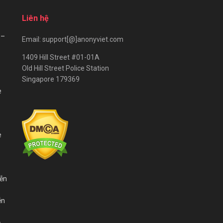
Liên hệ
 –
Email: support[@]anonyviet.com
1409 Hill Street #01-01A
Old Hill Street Police Station
Singapore 179369
e
e
iễn
ễn
ả