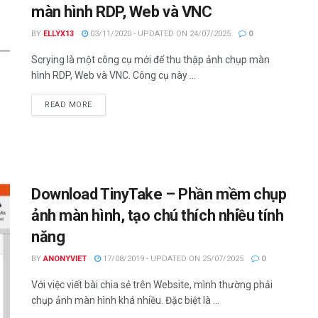
màn hình RDP, Web và VNC
BY
ELLYX13
03/11/2020 - UPDATED ON 24/07/2025
0
Scrying là một công cụ mới để thu thập ảnh chụp màn
hình RDP, Web và VNC. Công cụ này ...
DETAILS
READ MORE
Download TinyTake – Phần mềm chụp
ảnh màn hình, tạo chú thích nhiều tính
năng
BY
ANONYVIET
17/08/2019 - UPDATED ON 25/07/2025
0
Với việc viết bài chia sẻ trên Website, mình thường phải
chụp ảnh màn hình khá nhiều. Đặc biệt là ...