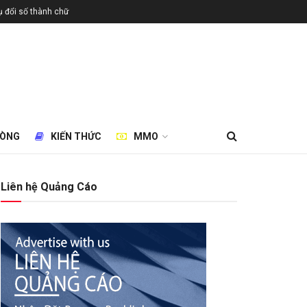
 đổi số thành chữ
HÒNG
KIẾN THỨC
MMO
Liên hệ Quảng Cáo