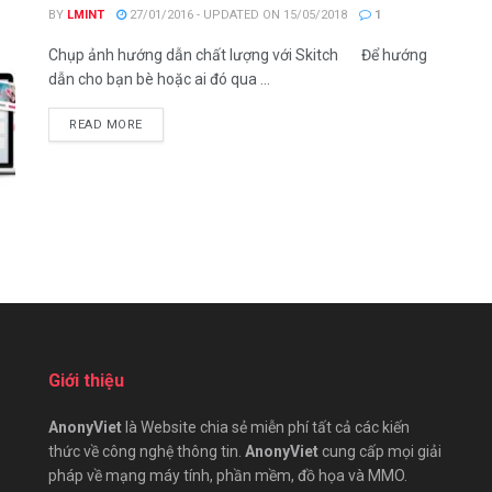
BY
LMINT
27/01/2016 - UPDATED ON 15/05/2018
1
Chụp ảnh hướng dẫn chất lượng với Skitch Để hướng
dẫn cho bạn bè hoặc ai đó qua ...
DETAILS
READ MORE
Giới thiệu
AnonyViet
là Website chia sẻ miễn phí tất cả các kiến
thức về công nghệ thông tin.
AnonyViet
cung cấp mọi giải
pháp về mạng máy tính, phần mềm, đồ họa và MMO.