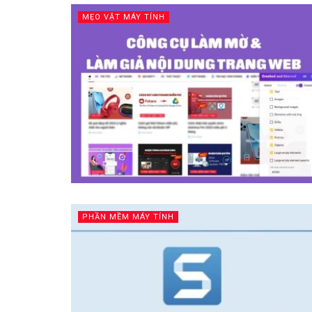
MẸO VẶT MÁY TÍNH
PHẦN MỀM MÁY TÍNH