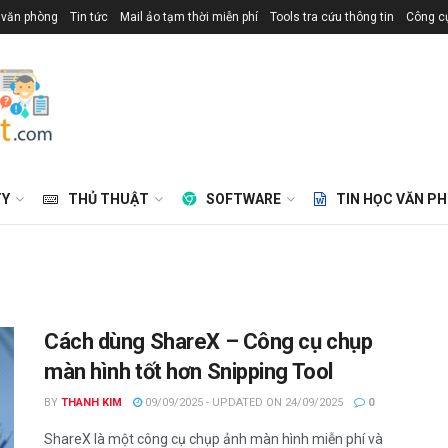
 văn phòng
Tin tức
Mail ảo tạm thời miễn phí
Tools tra cứu thông tin
Công cụ
TY
THỦ THUẬT
SOFTWARE
TIN HỌC VĂN P
Cách dùng ShareX – Công cụ chụp
màn hình tốt hơn Snipping Tool
BY
THANH KIM
09/09/2025 - UPDATED ON 24/09/2025
0
ShareX là một công cụ chụp ảnh màn hình miễn phí và