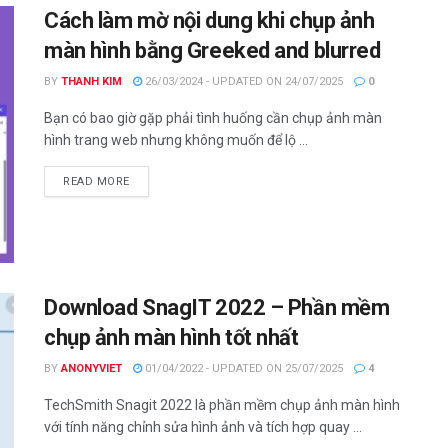
Cách làm mờ nội dung khi chụp ảnh
màn hình bằng Greeked and blurred
BY
THANH KIM
26/03/2024 - UPDATED ON 24/07/2025
0
Bạn có bao giờ gặp phải tình huống cần chụp ảnh màn
hình trang web nhưng không muốn để lộ ...
DETAILS
READ MORE
Download SnagIT 2022 – Phần mềm
chụp ảnh màn hình tốt nhất
BY
ANONYVIET
01/04/2022 - UPDATED ON 25/07/2025
4
TechSmith Snagit 2022 là phần mềm chụp ảnh màn hình
với tính năng chỉnh sửa hình ảnh và tích hợp quay ...