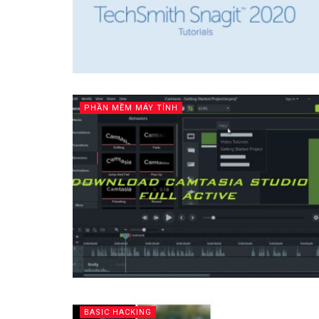
PHẦN MỀM MÁY TÍNH
BASIC HACKING