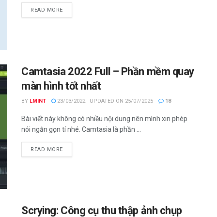
DETAILS
READ MORE
Camtasia 2022 Full – Phần mềm quay
màn hình tốt nhất
BY
LMINT
23/03/2022 - UPDATED ON 25/07/2025
18
Bài viết này không có nhiều nội dung nên mình xin phép
nói ngắn gọn tí nhé. Camtasia là phần ...
DETAILS
READ MORE
Scrying: Công cụ thu thập ảnh chụp