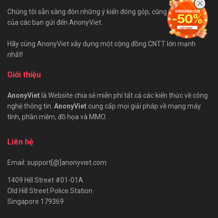
Chúng tôi sẵn sàng đón những ý kiến đóng góp, cũng như bài viết
của các bạn gửi đến AnonyViet.
Hãy cùng AnonyViet xây dựng một cộng đồng CNTT lớn mạnh
nhất!
Giới thiệu
AnonyViet
là Website chia sẻ miễn phí tất cả các kiến thức về công
nghệ thông tin.
AnonyViet
cung cấp mọi giải pháp về mạng máy
tính, phần mềm, đồ họa và MMO.
Liên hệ
Email: support[@]anonyviet.com
1409 Hill Street #01-01A
Old Hill Street Police Station
Singapore 179369