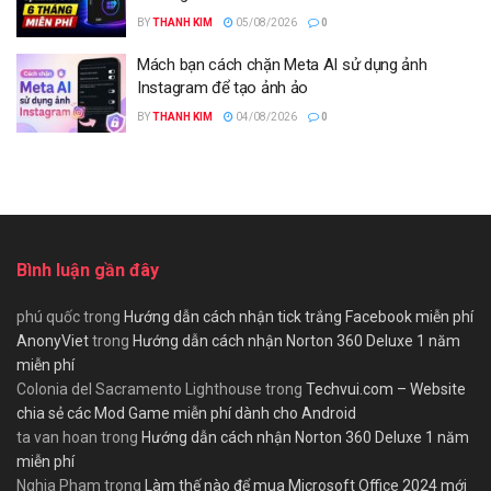
BY
THANH KIM
05/08/2026
0
Mách bạn cách chặn Meta AI sử dụng ảnh
Instagram để tạo ảnh ảo
BY
THANH KIM
04/08/2026
0
Bình luận gần đây
phú quốc
trong
Hướng dẫn cách nhận tick trắng Facebook miễn phí
AnonyViet
trong
Hướng dẫn cách nhận Norton 360 Deluxe 1 năm
miễn phí
Colonia del Sacramento Lighthouse
trong
Techvui.com – Website
chia sẻ các Mod Game miễn phí dành cho Android
ta van hoan
trong
Hướng dẫn cách nhận Norton 360 Deluxe 1 năm
miễn phí
Nghia Pham
trong
Làm thế nào để mua Microsoft Office 2024 mới