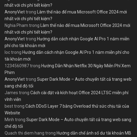
nhất với chi phí tiết kiệm?
AnonyViet
trong
Làm thế nào để mua Microsoft Office 2024 mới
nhất với chi phí tiết kiệm?
Nghia Pham
trong
Làm thế nào để mua Microsoft Office 2024 mới
nhất với chi phí tiết kiệm?
AnonyViet
trong
Hướng dẫn cách nhận Google AI Pro 1 năm miễn
phí cho tài khoản mới
loc
trong
Hướng dẫn cách nhận Google AI Pro 1 năm miễn phí cho
tài khoản mới
1234560987
trong
Hướng Dẫn Nhận Netflix 30 Ngày Miễn Phí Xem
Phim
AnonyViet
trong
Super Dark Mode – Auto chuyển tất cả trang web
sang chế độ tối
James
trong
Cách cài đặt và kích hoạt Office 2024 LTSC miễn phí
vĩnh viễn
best
trong
Cách DDoS Layer 7 bằng Overload thử sức chịu tải của
Website
Minh
trong
Super Dark Mode – Auto chuyển tất cả trang web sang
chế độ tối
Quach thi diem hang
trong
Hướng dẫn chế ảnh số dư tài khoản MB