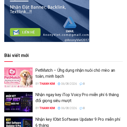
Bài viết mới
PetMatch – Ứng dụng nhận nuôi chó mèo an
toàn, minh bạch
BY
THANH KIM
06/08/2026
0
Nhận ngay key iTop Voicy Pro miễn phí 6 tháng
đổi giọng siêu mượt
BY
THANH KIM
06/08/2026
0
Nhận key IObit Software Updater 9 Pro miễn phí
6 tháng