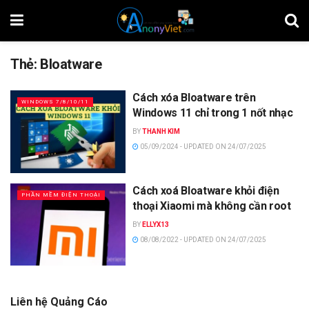
Thẻ:
Bloatware
Cách xóa Bloatware trên
WINDOWS 7/8/10/11
Windows 11 chỉ trong 1 nốt nhạc
BY
THANH KIM
05/09/2024 - UPDATED ON 24/07/2025
Cách xoá Bloatware khỏi điện
PHẦN MỀM ĐIỆN THOẠI
thoại Xiaomi mà không cần root
BY
ELLYX13
08/08/2022 - UPDATED ON 24/07/2025
Liên hệ Quảng Cáo