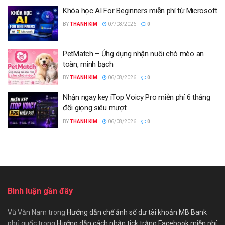
Khóa học AI For Beginners miễn phí từ Microsoft
BY
THANH KIM
07/08/2026
0
PetMatch – Ứng dụng nhận nuôi chó mèo an
toàn, minh bạch
BY
THANH KIM
06/08/2026
0
Nhận ngay key iTop Voicy Pro miễn phí 6 tháng
đổi giọng siêu mượt
BY
THANH KIM
06/08/2026
0
Bình luận gần đây
Vũ Văn Nam
trong
Hướng dẫn chế ảnh số dư tài khoản MB Bank
phú quốc
trong
Hướng dẫn cách nhận tick trắng Facebook miễn phí