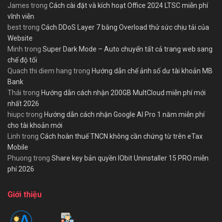
James
trong
Cách cài đặt và kích hoạt Office 2024 LTSC miễn phí
vĩnh viễn
best
trong
Cách DDoS Layer 7 bằng Overload thử sức chịu tải của
Website
Minh
trong
Super Dark Mode – Auto chuyển tất cả trang web sang
chế độ tối
Quach thi diem hang
trong
Hướng dẫn chế ảnh số dư tài khoản MB
Bank
Thái
trong
Hướng dẫn cách nhận 200GB MultCloud miễn phí mới
nhất 2026
hiupc
trong
Hướng dẫn cách nhận Google AI Pro 1 năm miễn phí
cho tài khoản mới
Linh
trong
Cách hoàn thuế TNCN không cần chứng từ trên eTax
Mobile
Phuong
trong
Share key bản quyền IObit Uninstaller 15 PRO miễn
phí 2026
Giới thiệu