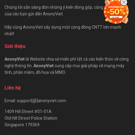
Chúng tôi sẵn sàng đón những ý kiến đóng góp, cũng như bài viết
của các bạn gửi đến AnonyViet.
Hãy cùng AnonyViet xây dựng một cộng đồng CNTT lớn mạnh
nhất!
Giới thiệu
AnonyViet
là Website chia sẻ miễn phí tất cả các kiến thức về công
nghệ thông tin.
AnonyViet
cung cấp mọi giải pháp về mạng máy
tính, phần mềm, đồ họa và MMO.
Liên hệ
Email: support[@]anonyviet.com
1409 Hill Street #01-01A
Old Hill Street Police Station
Singapore 179369