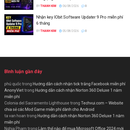
BY
THANH KIM
06/08/2026
0
Nhận key IObit Software Updater 9 Pro miễn phí
6 tháng
BY
THANH KIM
05/08/2026
0
Bình luận gần đây
phú quốc
trong
Hướng dẫn cách nhận tick trắng Facebook miễn phí
AnonyViet
trong
Hướng dẫn cách nhận Norton 360 Deluxe 1 năm
miễn phí
Colonia del Sacramento Lighthouse
trong
Techvui.com – Website
chia sẻ các Mod Game miễn phí dành cho Android
ta van hoan
trong
Hướng dẫn cách nhận Norton 360 Deluxe 1 năm
miễn phí
Nghia Pham
trong
Làm thế nào để mua Microsoft Office 2024 mới