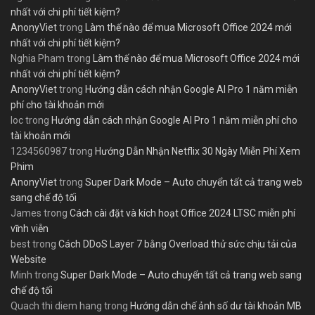
nhất với chi phí tiết kiệm?
AnonyViet
trong
Làm thế nào để mua Microsoft Office 2024 mới
nhất với chi phí tiết kiệm?
Nghia Pham
trong
Làm thế nào để mua Microsoft Office 2024 mới
nhất với chi phí tiết kiệm?
AnonyViet
trong
Hướng dẫn cách nhận Google AI Pro 1 năm miễn
phí cho tài khoản mới
loc
trong
Hướng dẫn cách nhận Google AI Pro 1 năm miễn phí cho
tài khoản mới
1234560987
trong
Hướng Dẫn Nhận Netflix 30 Ngày Miễn Phí Xem
Phim
AnonyViet
trong
Super Dark Mode – Auto chuyển tất cả trang web
sang chế độ tối
James
trong
Cách cài đặt và kích hoạt Office 2024 LTSC miễn phí
vĩnh viễn
best
trong
Cách DDoS Layer 7 bằng Overload thử sức chịu tải của
Website
Minh
trong
Super Dark Mode – Auto chuyển tất cả trang web sang
chế độ tối
Quach thi diem hang
trong
Hướng dẫn chế ảnh số dư tài khoản MB