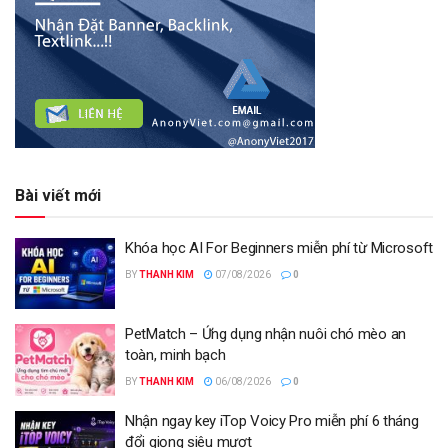
Bài viết mới
Khóa học AI For Beginners miễn phí từ Microsoft
BY
THANH KIM
07/08/2026
0
PetMatch – Ứng dụng nhận nuôi chó mèo an
toàn, minh bạch
BY
THANH KIM
06/08/2026
0
Nhận ngay key iTop Voicy Pro miễn phí 6 tháng
đổi giọng siêu mượt